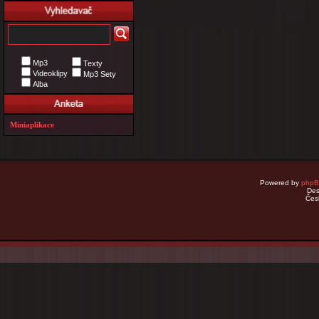
Mp3
Texty
Videoklipy
Mp3 Sety
Alba
Miniaplikace
Powered by
php
Des
Čes