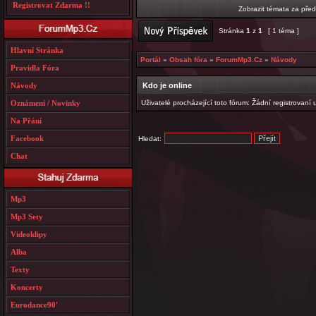
Registrovat Zdarma !!
Zobrazit témata za před
Stránka
1
z
1
[ 1 téma ]
Hlavní Stránka
Portál
»
Obsah fóra
»
ForumMp3.Cz
»
Návody
Pravidla Fóra
Kdo je online
Návody
Uživatelé procházející toto fórum: Žádní registrovaní 
Oznámení / Novinky
Na Přání
Facebook
Hledat:
Chat
Mp3
Mp3 Sety
Videoklipy
Alba
Texty
Koncerty
Eurodance90'