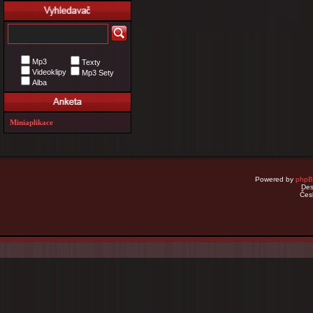
Mp3
Texty
Videoklipy
Mp3 Sety
Alba
Miniaplikace
Powered by
php
Des
Čes