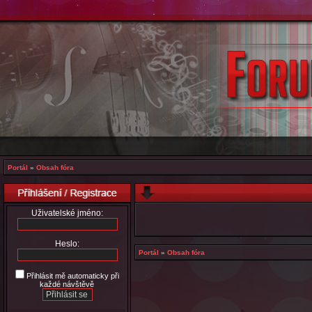
Portál
»
Obsah fóra
Uživatelské jméno:
Heslo:
Portál
»
Obsah fóra
Přihlásit mě automaticky při
každé návštěvě