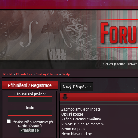
Celkem je online
0
uživatel
Portál
»
Obsah fóra
»
Stahuj Zdarma
»
Texty
Uživatelské jméno:
Heslo:
Zatímco smuteční hosté
Opustí kostel
Začnou vadnout květiny
Přihlásit mě automaticky při
V malé klinice za mostem
každé návštěvě
Sedla na postel
Nová hlava rodiny