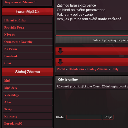
Registrovat Zdarma !!
Zatímco farář sklízí věnce
On hledí na svého prvorozence
Pak letmý polibek ženě
Ach, jak je to na tom světě dobře zařízené
Hlavní Stránka
Pravidla Fóra
Návody
Zobrazit příspěvky za před
Oznámení / Novinky
Na Přání
Facebook
Chat
Portál
»
Obsah fóra
»
Stahuj Zdarma
»
Texty
Kdo je online
Mp3
Uživatelé procházející toto fórum: Žádní registrovaní 
Mp3 Sety
Videoklipy
Alba
Texty
Koncerty
Hledat:
Eurodance90'