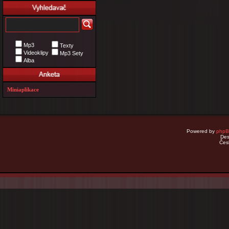
Mp3
Texty
Videoklipy
Mp3 Sety
Alba
Miniaplikace
Powered by
php
Des
Čes